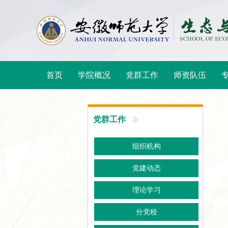
首页
学院概况
党群工作
师资队伍
党群工作
组织机构
党建动态
理论学习
分党校