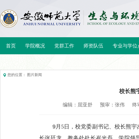
首页
学院概况
党群工作
师资队伍
专业与学位
您的位置： 图片新闻
校长熊
编辑：屈亚舒
预审：张伟
终
9
月
5
日，校党委副书记、校长熊宇
长张廷龙、教务处处长崔光磊，学院领